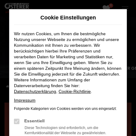
0
Zum
Hauptinhalt
Cookie Einstellungen
springen
Wir nutzen Cookies, um Ihnen die bestmögliche
Nutzung unserer Webseite zu ermöglichen und unsere
Kommunikation mit Ihnen zu verbessern. Wir
berücksichtigen hierbei Ihre Präferenzen und
verarbeiten Daten für Marketing und Statistiken nur,
wenn Sie uns Ihre Einwilligung geben. Wenn Sie zu
MACHEN SIE KARRIERE BEI AUTOHAUS OSTERER 
einem späteren Zeitpunkt Ihre Meinung ändern, können
Sie die Einwilligung jederzeit für die Zukunft widerrufen.
JETZT BEWERBEN
Weitere Informationen zum Umfang der
Datenverarbeitung finden Sie hier:
Startseite
Unternehmen
Karriere
Datenschutzerklärung
,
Cookie-Richtlinie
.
Impressum
Folgende Kategorien von Cookies werden von uns eingesetzt:
Essentiell
IHRE VORTEILE
Diese Technologien sind erforderlich, um die
Kernfunktionalität der Webseite zu gewährleisten.