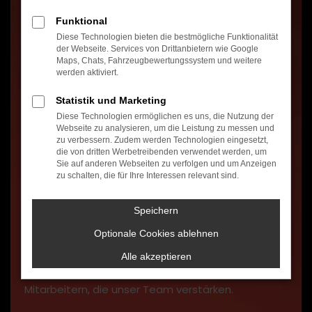
MIT AUTOHAUS OSTERER
Funktional
Seit über 60 Jahren bietet das Autohaus Osterer
Diese Technologien bieten die bestmögliche Funktionalität
der Webseite. Services von Drittanbietern wie Google
einen ausgezeichneten Service und Vertrieb der
Maps, Chats, Fahrzeugbewertungssystem und weitere
werden aktiviert.
Marken Volkswagen, Audi und Skoda. Unser Team
besteht aus jungen motivierten, erfahrenen und
Statistik und Marketing
Diese Technologien ermöglichen es uns, die Nutzung der
qualifizierten Mitarbeitern. Sie sind der Motor
Webseite zu analysieren, um die Leistung zu messen und
zu verbessern. Zudem werden Technologien eingesetzt,
unseres Erfolgs und sichern unseren Kunden ein
die von dritten Werbetreibenden verwendet werden, um
hohes Maß an Qualität, fachlicher Kompetenz und
Sie auf anderen Webseiten zu verfolgen und um Anzeigen
zu schalten, die für Ihre Interessen relevant sind.
Zuverlässigkeit.
Speichern
Um unseren Wachstum zu fördern, sind wir stets
Optionale Cookies ablehnen
auf der Suche nach interessierten, motivierten
Alle akzeptieren
und qualifizierten Mitarbeiterinnen und
Mitarbeitern, die unser Team verstärken.