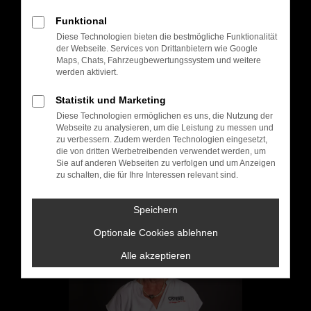
Funktional
Diese Technologien bieten die bestmögliche Funktionalität
der Webseite. Services von Drittanbietern wie Google
Josef sen. Aschenbrenner
Maps, Chats, Fahrzeugbewertungssystem und weitere
werden aktiviert.
Geschäftsführung
Statistik und Marketing
+49 8544 97077-0
Diese Technologien ermöglichen es uns, die Nutzung der
Webseite zu analysieren, um die Leistung zu messen und
+49 8544 97077-50
zu verbessern. Zudem werden Technologien eingesetzt,
die von dritten Werbetreibenden verwendet werden, um
Sie auf anderen Webseiten zu verfolgen und um Anzeigen
E-MAIL SCHREIBEN
zu schalten, die für Ihre Interessen relevant sind.
Speichern
Optionale Cookies ablehnen
Alle akzeptieren