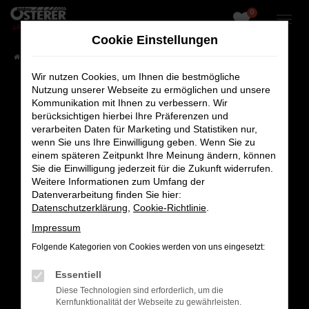
0
Zum
Hauptinhalt
Cookie Einstellungen
springen
Startseite
Fahrzeugangebote
Fahrzeug-Showroom
Wir nutzen Cookies, um Ihnen die bestmögliche
Nutzung unserer Webseite zu ermöglichen und unsere
Kommunikation mit Ihnen zu verbessern. Wir
berücksichtigen hierbei Ihre Präferenzen und
Fehler: Network Error
verarbeiten Daten für Marketing und Statistiken nur,
wenn Sie uns Ihre Einwilligung geben. Wenn Sie zu
Beim Laden ist ein Fehler aufgetreten.
einem späteren Zeitpunkt Ihre Meinung ändern, können
Sie die Einwilligung jederzeit für die Zukunft widerrufen.
Hier sind ein paar Tipps, die dir helfen können:
Weitere Informationen zum Umfang der
Datenverarbeitung finden Sie hier:
Überprüfe deine Firewall und deine
Datenschutzerklärung
,
Cookie-Richtlinie
.
Internetverbindung.
Laden andere Webseiten, zum Beispiel deine
Impressum
Suchmaschine?
Folgende Kategorien von Cookies werden von uns eingesetzt:
Prüfe deine Browsererweiterungen.
Essentiell
Manche Erweiterungen, wie Werbeblocker,
Diese Technologien sind erforderlich, um die
können das Laden bestimmter Seiten
Kernfunktionalität der Webseite zu gewährleisten.