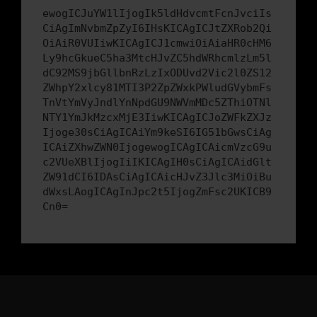
ewogICJuYW1lIjogIk5ldHdvcmtFcnJvciIs
CiAgImNvbmZpZyI6IHsKICAgICJtZXRob2Qi
OiAiR0VUIiwKICAgICJ1cmwiOiAiaHR0cHM6
Ly9hcGkueC5ha3MtcHJvZC5hdWRhcmlzLm5l
dC92MS9jbGllbnRzLzIxODUvd2Vic2l0ZS12
ZWhpY2xlcy81MTI3P2ZpZWxkPWludGVybmFs
TnVtYmVyJndlYnNpdGU9NWVmMDc5ZThiOTNl
NTY1YmJkMzcxMjE3IiwKICAgICJoZWFkZXJz
Ijoge30sCiAgICAiYm9keSI6IG51bGwsCiAg
ICAiZXhwZWN0IjogewogICAgICAicmVzcG9u
c2VUeXBlIjogIiIKICAgIH0sCiAgICAidGlt
ZW91dCI6IDAsCiAgICAicHJvZ3Jlc3MiOiBu
dWxsLAogICAgInJpc2t5IjogZmFsc2UKICB9
Cn0=