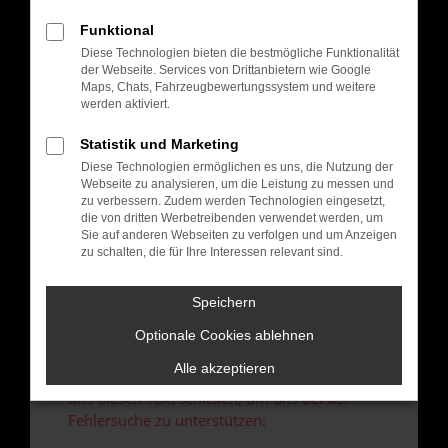
verhindern. Funktioniert die Seite in einem
anderen Browser oder in einem privaten
Funktional
Fenster?
Diese Technologien bieten die bestmögliche Funktionalität
der Webseite. Services von Drittanbietern wie Google
Starte dein Gerät neu.
Maps, Chats, Fahrzeugbewertungssystem und weitere
Das kann manchmal helfen, vorübergehende
werden aktiviert.
Probleme zu beheben.
Statistik und Marketing
Stelle sicher, dass dein Browser und dein
Betriebssystem auf dem neuesten Stand
Diese Technologien ermöglichen es uns, die Nutzung der
Webseite zu analysieren, um die Leistung zu messen und
sind.
zu verbessern. Zudem werden Technologien eingesetzt,
Veraltete Software birgt nicht nur ein
die von dritten Werbetreibenden verwendet werden, um
Sicherheitsrisiko, sondern kann auch dazu
Sie auf anderen Webseiten zu verfolgen und um Anzeigen
zu schalten, die für Ihre Interessen relevant sind.
führen, dass bestimmte Funktionen nicht mehr
unterstützt werden.
Speichern
Wende dich an den Webseitenbetreiber.
Wenn du alle oben genannten Schritte versucht
Optionale Cookies ablehnen
hast, kontaktiere uns bitte. Wir werden
Alle akzeptieren
versuchen, das Problem zu beheben. Du kannst
uns diesen Text schicken, um uns bei der
Fehlersuche zu unterstützen: