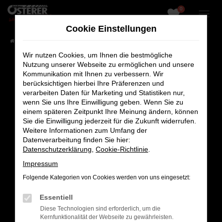
0
Zum
Hauptinhalt
Cookie Einstellungen
springen
Startseite
Fahrzeugangebote
Fahrzeug-Showroom
Wir nutzen Cookies, um Ihnen die bestmögliche
Nutzung unserer Webseite zu ermöglichen und unsere
Kommunikation mit Ihnen zu verbessern. Wir
berücksichtigen hierbei Ihre Präferenzen und
Fehler: Network Error
verarbeiten Daten für Marketing und Statistiken nur,
wenn Sie uns Ihre Einwilligung geben. Wenn Sie zu
Beim Laden ist ein Fehler aufgetreten.
einem späteren Zeitpunkt Ihre Meinung ändern, können
Sie die Einwilligung jederzeit für die Zukunft widerrufen.
Hier sind ein paar Tipps, die dir helfen können:
Weitere Informationen zum Umfang der
Datenverarbeitung finden Sie hier:
Überprüfe deine Firewall und deine
Datenschutzerklärung
,
Cookie-Richtlinie
.
Internetverbindung.
Laden andere Webseiten, zum Beispiel deine
Impressum
Suchmaschine?
Folgende Kategorien von Cookies werden von uns eingesetzt:
Prüfe deine Browsererweiterungen.
Essentiell
Manche Erweiterungen, wie Werbeblocker,
Diese Technologien sind erforderlich, um die
können das Laden bestimmter Seiten
Kernfunktionalität der Webseite zu gewährleisten.