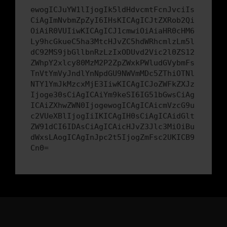
ewogICJuYW1lIjogIk5ldHdvcmtFcnJvciIs
CiAgImNvbmZpZyI6IHsKICAgICJtZXRob2Qi
OiAiR0VUIiwKICAgICJ1cmwiOiAiaHR0cHM6
Ly9hcGkueC5ha3MtcHJvZC5hdWRhcmlzLm5l
dC92MS9jbGllbnRzLzIxODUvd2Vic2l0ZS12
ZWhpY2xlcy80MzM2P2ZpZWxkPWludGVybmFs
TnVtYmVyJndlYnNpdGU9NWVmMDc5ZThiOTNl
NTY1YmJkMzcxMjE3IiwKICAgICJoZWFkZXJz
Ijoge30sCiAgICAiYm9keSI6IG51bGwsCiAg
ICAiZXhwZWN0IjogewogICAgICAicmVzcG9u
c2VUeXBlIjogIiIKICAgIH0sCiAgICAidGlt
ZW91dCI6IDAsCiAgICAicHJvZ3Jlc3MiOiBu
dWxsLAogICAgInJpc2t5IjogZmFsc2UKICB9
Cn0=