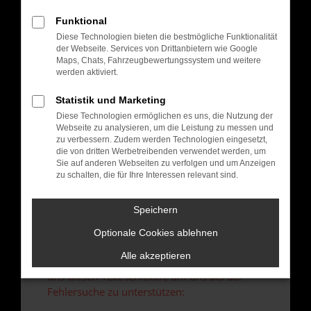
verhindern. Funktioniert die Seite in einem
anderen Browser oder in einem privaten
Funktional
Fenster?
Diese Technologien bieten die bestmögliche Funktionalität
der Webseite. Services von Drittanbietern wie Google
Starte dein Gerät neu.
Maps, Chats, Fahrzeugbewertungssystem und weitere
Das kann manchmal helfen, vorübergehende
werden aktiviert.
Probleme zu beheben.
Statistik und Marketing
Stelle sicher, dass dein Browser und dein
Betriebssystem auf dem neuesten Stand
Diese Technologien ermöglichen es uns, die Nutzung der
Webseite zu analysieren, um die Leistung zu messen und
sind.
zu verbessern. Zudem werden Technologien eingesetzt,
Veraltete Software birgt nicht nur ein
die von dritten Werbetreibenden verwendet werden, um
Sicherheitsrisiko, sondern kann auch dazu
Sie auf anderen Webseiten zu verfolgen und um Anzeigen
zu schalten, die für Ihre Interessen relevant sind.
führen, dass bestimmte Funktionen nicht mehr
unterstützt werden.
Speichern
Wende dich an den Webseitenbetreiber.
Wenn du alle oben genannten Schritte versucht
Optionale Cookies ablehnen
hast, kontaktiere uns bitte. Wir werden
Alle akzeptieren
versuchen, das Problem zu beheben. Du kannst
uns diesen Text schicken, um uns bei der
Fehlersuche zu unterstützen: