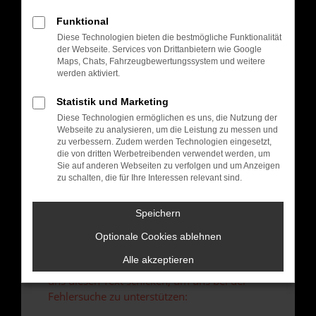
verhindern. Funktioniert die Seite in einem
anderen Browser oder in einem privaten
Funktional
Fenster?
Diese Technologien bieten die bestmögliche Funktionalität
der Webseite. Services von Drittanbietern wie Google
Starte dein Gerät neu.
Maps, Chats, Fahrzeugbewertungssystem und weitere
Das kann manchmal helfen, vorübergehende
werden aktiviert.
Probleme zu beheben.
Statistik und Marketing
Stelle sicher, dass dein Browser und dein
Betriebssystem auf dem neuesten Stand
Diese Technologien ermöglichen es uns, die Nutzung der
Webseite zu analysieren, um die Leistung zu messen und
sind.
zu verbessern. Zudem werden Technologien eingesetzt,
Veraltete Software birgt nicht nur ein
die von dritten Werbetreibenden verwendet werden, um
Sicherheitsrisiko, sondern kann auch dazu
Sie auf anderen Webseiten zu verfolgen und um Anzeigen
zu schalten, die für Ihre Interessen relevant sind.
führen, dass bestimmte Funktionen nicht mehr
unterstützt werden.
Speichern
Wende dich an den Webseitenbetreiber.
Wenn du alle oben genannten Schritte versucht
Optionale Cookies ablehnen
hast, kontaktiere uns bitte. Wir werden
Alle akzeptieren
versuchen, das Problem zu beheben. Du kannst
uns diesen Text schicken, um uns bei der
Fehlersuche zu unterstützen: