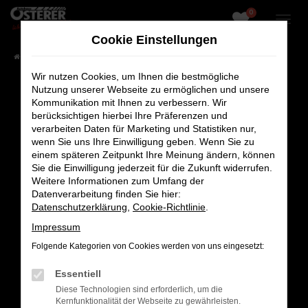
0
Zum
Hauptinhalt
Cookie Einstellungen
springen
Startseite
Fahrzeugangebote
Fahrzeug-Showroom
Wir nutzen Cookies, um Ihnen die bestmögliche
Nutzung unserer Webseite zu ermöglichen und unsere
Kommunikation mit Ihnen zu verbessern. Wir
berücksichtigen hierbei Ihre Präferenzen und
Fehler: Network Error
verarbeiten Daten für Marketing und Statistiken nur,
wenn Sie uns Ihre Einwilligung geben. Wenn Sie zu
Beim Laden ist ein Fehler aufgetreten.
einem späteren Zeitpunkt Ihre Meinung ändern, können
Sie die Einwilligung jederzeit für die Zukunft widerrufen.
Hier sind ein paar Tipps, die dir helfen können:
Weitere Informationen zum Umfang der
Datenverarbeitung finden Sie hier:
Überprüfe deine Firewall und deine
Datenschutzerklärung
,
Cookie-Richtlinie
.
Internetverbindung.
Laden andere Webseiten, zum Beispiel deine
Impressum
Suchmaschine?
Folgende Kategorien von Cookies werden von uns eingesetzt:
Prüfe deine Browsererweiterungen.
Essentiell
Manche Erweiterungen, wie Werbeblocker,
Diese Technologien sind erforderlich, um die
können das Laden bestimmter Seiten
Kernfunktionalität der Webseite zu gewährleisten.