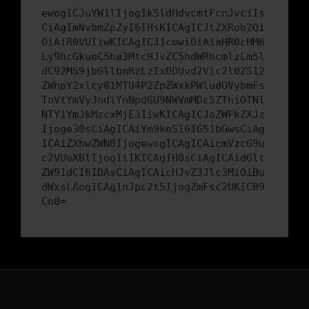
ewogICJuYW1lIjogIk5ldHdvcmtFcnJvciIs
CiAgImNvbmZpZyI6IHsKICAgICJtZXRob2Qi
OiAiR0VUIiwKICAgICJ1cmwiOiAiaHR0cHM6
Ly9hcGkueC5ha3MtcHJvZC5hdWRhcmlzLm5l
dC92MS9jbGllbnRzLzIxODUvd2Vic2l0ZS12
ZWhpY2xlcy81MTU4P2ZpZWxkPWludGVybmFs
TnVtYmVyJndlYnNpdGU9NWVmMDc5ZThiOTNl
NTY1YmJkMzcxMjE3IiwKICAgICJoZWFkZXJz
Ijoge30sCiAgICAiYm9keSI6IG51bGwsCiAg
ICAiZXhwZWN0IjogewogICAgICAicmVzcG9u
c2VUeXBlIjogIiIKICAgIH0sCiAgICAidGlt
ZW91dCI6IDAsCiAgICAicHJvZ3Jlc3MiOiBu
dWxsLAogICAgInJpc2t5IjogZmFsc2UKICB9
Cn0=