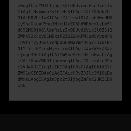
ewogICJuYW1lIjogIk5ldHdvcmtFcnJvciIs
CiAgImNvbmZpZyI6IHsKICAgICJtZXRob2Qi
OiAiR0VUIiwKICAgICJ1cmwiOiAiaHR0cHM6
Ly9hcGkueC5ha3MtcHJvZC5hdWRhcmlzLm5l
dC92MS9jbGllbnRzLzIxODUvd2Vic2l0ZS12
ZWhpY2xlcy81MDkzP2ZpZWxkPWludGVybmFs
TnVtYmVyJndlYnNpdGU9NWVmMDc5ZThiOTNl
NTY1YmJkMzcxMjE3IiwKICAgICJoZWFkZXJz
Ijoge30sCiAgICAiYm9keSI6IG51bGwsCiAg
ICAiZXhwZWN0IjogewogICAgICAicmVzcG9u
c2VUeXBlIjogIiIKICAgIH0sCiAgICAidGlt
ZW91dCI6IDAsCiAgICAicHJvZ3Jlc3MiOiBu
dWxsLAogICAgInJpc2t5IjogZmFsc2UKICB9
Cn0=