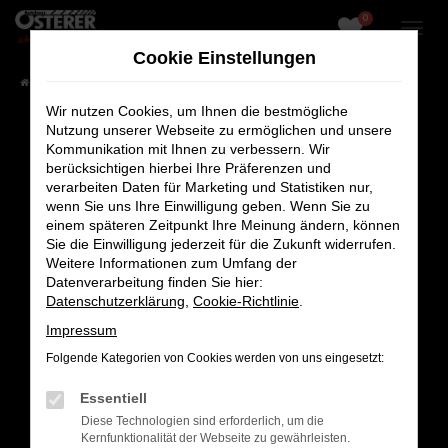
0
Zum
Hauptinhalt
Cookie Einstellungen
springen
Startseite
Fahrzeugangebote
Fahrzeug-Showroom
Wir nutzen Cookies, um Ihnen die bestmögliche
Nutzung unserer Webseite zu ermöglichen und unsere
Kommunikation mit Ihnen zu verbessern. Wir
berücksichtigen hierbei Ihre Präferenzen und
Fehler: Network Error
verarbeiten Daten für Marketing und Statistiken nur,
wenn Sie uns Ihre Einwilligung geben. Wenn Sie zu
Beim Laden ist ein Fehler aufgetreten.
einem späteren Zeitpunkt Ihre Meinung ändern, können
Sie die Einwilligung jederzeit für die Zukunft widerrufen.
Hier sind ein paar Tipps, die dir helfen können:
Weitere Informationen zum Umfang der
Datenverarbeitung finden Sie hier:
Überprüfe deine Firewall und deine
Datenschutzerklärung
,
Cookie-Richtlinie
.
Internetverbindung.
Laden andere Webseiten, zum Beispiel deine
Impressum
Suchmaschine?
Folgende Kategorien von Cookies werden von uns eingesetzt:
Prüfe deine Browsererweiterungen.
Essentiell
Manche Erweiterungen, wie Werbeblocker,
Diese Technologien sind erforderlich, um die
können das Laden bestimmter Seiten
Kernfunktionalität der Webseite zu gewährleisten.