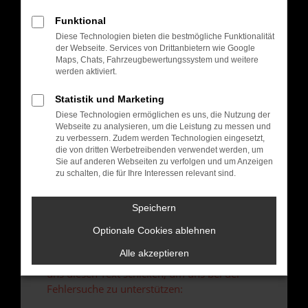
verhindern. Funktioniert die Seite in einem
anderen Browser oder in einem privaten
Funktional
Fenster?
Diese Technologien bieten die bestmögliche Funktionalität
der Webseite. Services von Drittanbietern wie Google
Starte dein Gerät neu.
Maps, Chats, Fahrzeugbewertungssystem und weitere
Das kann manchmal helfen, vorübergehende
werden aktiviert.
Probleme zu beheben.
Statistik und Marketing
Stelle sicher, dass dein Browser und dein
Betriebssystem auf dem neuesten Stand
Diese Technologien ermöglichen es uns, die Nutzung der
Webseite zu analysieren, um die Leistung zu messen und
sind.
zu verbessern. Zudem werden Technologien eingesetzt,
Veraltete Software birgt nicht nur ein
die von dritten Werbetreibenden verwendet werden, um
Sicherheitsrisiko, sondern kann auch dazu
Sie auf anderen Webseiten zu verfolgen und um Anzeigen
zu schalten, die für Ihre Interessen relevant sind.
führen, dass bestimmte Funktionen nicht mehr
unterstützt werden.
Speichern
Wende dich an den Webseitenbetreiber.
Wenn du alle oben genannten Schritte versucht
Optionale Cookies ablehnen
hast, kontaktiere uns bitte. Wir werden
Alle akzeptieren
versuchen, das Problem zu beheben. Du kannst
uns diesen Text schicken, um uns bei der
Fehlersuche zu unterstützen: